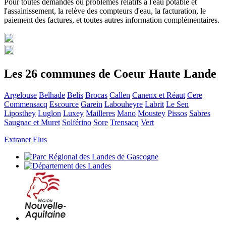
Pour toutes demandes ou problèmes relatifs à l'eau potable et
l'assainissement, la relève des compteurs d'eau, la facturation, le
paiement des factures, et toutes autres information complémentaires.
Les 26 communes de Coeur Haute Lande
Argelouse
Belhade
Belis
Brocas
Callen
Canenx et Réaut
Cere
Commensacq
Escource
Garein
Labouheyre
Labrit
Le Sen
Liposthey
Luglon
Luxey
Mailleres
Mano
Moustey
Pissos
Sabres
Saugnac et Muret
Solférino
Sore
Trensacq
Vert
Extranet Elus