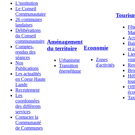
L'institution
Le Conseil
Communautaire
Touris
26 communes
landaises
Fête
Délibérations
Man
du Conseil
Act
communautaire
Aménagement
Bal
Comptes-
Economie
du territoire
et à
rendus des
Lie
séances
Zones
visi
Urbanisme
Nos
d'activités
Res
Transition
Publications
Bro
énergétique
Les actualités
Héb
en Coeur Haute
tour
Lande
Off
Recrutement
éco
Les
Tax
coordonnées
des différents
services
Contacter la
Communauté
de Communes