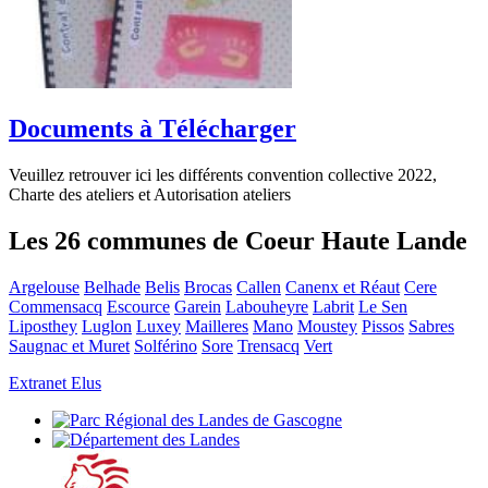
Documents à Télécharger
Veuillez retrouver ici les différents convention collective 2022,
Charte des ateliers et Autorisation ateliers
Les 26 communes de Coeur Haute Lande
Argelouse
Belhade
Belis
Brocas
Callen
Canenx et Réaut
Cere
Commensacq
Escource
Garein
Labouheyre
Labrit
Le Sen
Liposthey
Luglon
Luxey
Mailleres
Mano
Moustey
Pissos
Sabres
Saugnac et Muret
Solférino
Sore
Trensacq
Vert
Extranet Elus