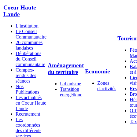
Coeur Haute
Lande
L'institution
Le Conseil
Communautaire
Touris
26 communes
landaises
Fête
Délibérations
Man
du Conseil
Act
communautaire
Aménagement
Bal
Comptes-
Economie
du territoire
et à
rendus des
Lie
séances
Zones
visi
Urbanisme
Nos
d'activités
Res
Transition
Publications
Bro
énergétique
Les actualités
Héb
en Coeur Haute
tour
Lande
Off
Recrutement
éco
Les
Tax
coordonnées
des différents
services