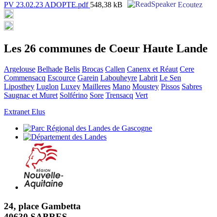
PV 23.02.23 ADOPTE.pdf
548,38 kB
Ecoutez
Les 26 communes de Coeur Haute Lande
Argelouse
Belhade
Belis
Brocas
Callen
Canenx et Réaut
Cere
Commensacq
Escource
Garein
Labouheyre
Labrit
Le Sen
Liposthey
Luglon
Luxey
Mailleres
Mano
Moustey
Pissos
Sabres
Saugnac et Muret
Solférino
Sore
Trensacq
Vert
Extranet Elus
24, place Gambetta
40630 SABRES