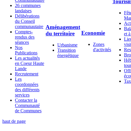
Communautaire
Touris
26 communes
landaises
Fête
Délibérations
Man
du Conseil
Act
communautaire
Aménagement
Bal
Comptes-
Economie
du territoire
et à
rendus des
Lie
séances
Zones
visi
Urbanisme
Nos
d'activités
Res
Transition
Publications
Bro
énergétique
Les actualités
Héb
en Coeur Haute
tour
Lande
Off
Recrutement
éco
Les
Tax
coordonnées
des différents
services
Contacter la
Communauté
de Communes
haut de page